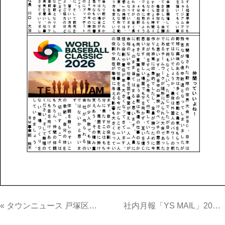
投稿ナビゲーション
« タウンニュース 戸塚区・泉区版（2月26日号）にてコピエのサービスをご紹介いただきました。
社内月報「YS MAIL」2026年4月号を公開致しました。 »